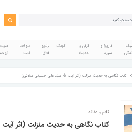
بک
تاریخ و
قرآن و
کودک
رادیو
سوالات
صوت 
ندگی
سیره
حدیث
آفاق
کتب
ابوحم
کتاب نگاهی به حدیث منزلت (اثر آیت الله سیّد علی حسینی میلانی)
کلام و عقائد
کتاب نگاهی به حدیث منزلت (اثر آیت ال