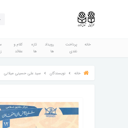
خانه
پرداخت
رویداد
تازه
کلام و
س
نقدی
ها
ها
عقائد
ز
خانه
نویسندگان
سید علی حسینی میلانی