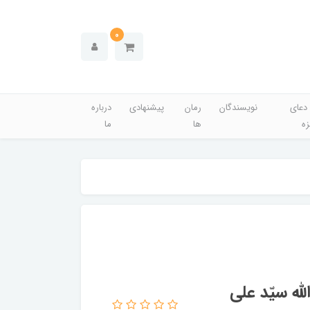
0
دعای
نویسندگان
رمان
پیشنهادی
درباره
زه
ها
ما
له سیّد علی