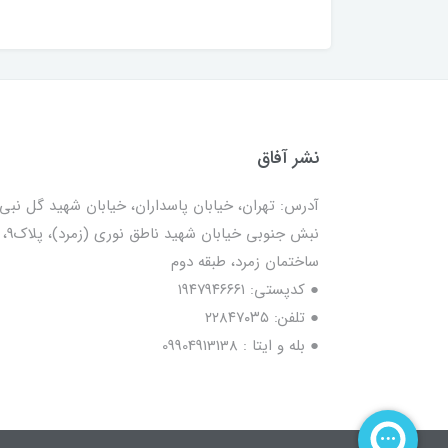
نشر آفاق
آدرس: تهران، خیابان پاسداران، خیابان شهید گل نبی،
نبش جنوبی خیابان شهید ناطق نوری (زمرد)، پلاک9،
ساختمان زمرد، طبقه دوم
● کدپستی: ۱۹۴۷۹۴۶۶۶۱
● تلفن: ٢٢٨۴٧۰۳۵
● بله و ایتا : 09904913138