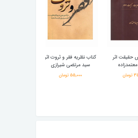
یقت اثر
کتاب نظریه فقر و ثروت اثر
کتاب شناخت یهودیت
دزاده
سید مرتضی شیرازی
محمدحسین طاه
55,000 تومان
150,000 تومان