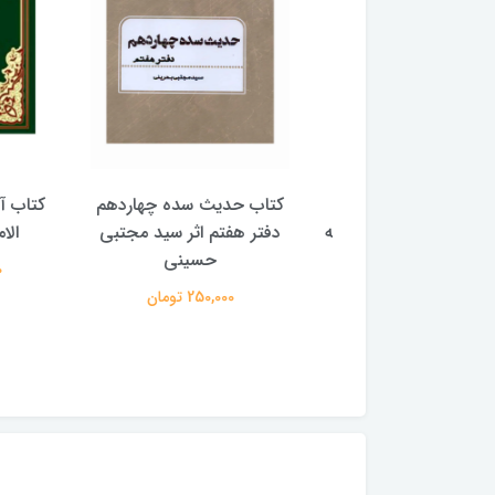
با پیشوایان هدایت
کتاب حدیث سده چهاردهم
کتاب آفاق 
(دوره 4 جلدی) (اثر آیت الله
دفتر هفتم اثر سید مجتبی
الامامه (2 جل
لی حسینی میلانی)
حسینی
950,000 
2,500,00 تومان
250,000 تومان