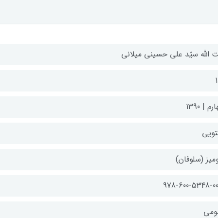
ت الله سیّد علی حسینی میلانی
م | 1390
تویی
میز (سلوفان)
978-600-5348-00
ومی