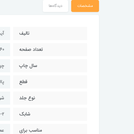
مشخصات
دیدگاه‌ها
تالیف
آی
تعداد صفحه
160
سال چاپ
چهار
قطع
پال
نوع جلد
شو
شابک
-2
مناسب برای
عم