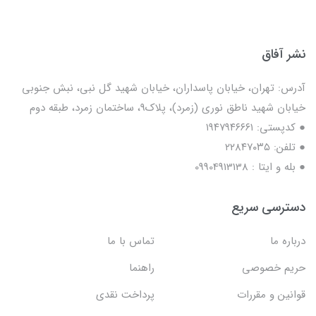
نشر آفاق
آدرس: تهران، خیابان پاسداران، خیابان شهید گل نبی، نبش جنوبی
خیابان شهید ناطق نوری (زمرد)، پلاک9، ساختمان زمرد، طبقه دوم
● کدپستی: ۱۹۴۷۹۴۶۶۶۱
● تلفن: ٢٢٨۴٧۰۳۵
● بله و ایتا : 09904913138
دسترسی سریع
درباره ما
تماس با ما
حریم خصوصی
راهنما
قوانین و مقررات
پرداخت نقدی