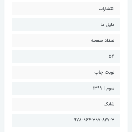
انتشارات
دلیل ما
تعداد صفحه
56
نوبت چاپ
سوم | 1399
شابک
978-964-397-827-3