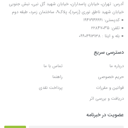
آدرس: تهران، خیابان پاسداران، خیابان شهید گل نبی، نبش جنوبی
خیابان شهید ناطق نوری (زمرد)، پلاک9، ساختمان زمرد، طبقه دوم
● کدپستی: ۱۹۴۷۹۴۶۶۶۱
● تلفن: ٢٢٨۴٧۰۳۵
● بله و ایتا : 09904913138
دسترسی سریع
درباره ما
تماس با ما
حریم خصوصی
راهنما
قوانین و مقررات
پرداخت نقدی
دریافت و بررسی اثر
عضویت در خبرنامه