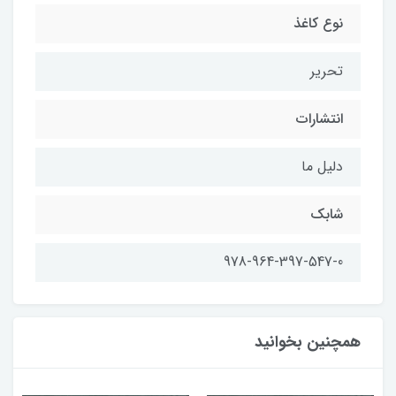
نوع کاغذ
تحریر
انتشارات
دلیل ما
شابک
978-964-397-547-0
همچنین بخوانید