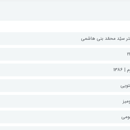
تر سیّد محمّد بنی هاشمی
2
| 1386
تویی
میز
ومی