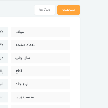
مشخصات
دیدگاه‌ها
مولف
دک
تعداد صفحه
32
سال چاپ
دوم 
قطع
پال
نوع جلد
شو
مناسب برای
عم