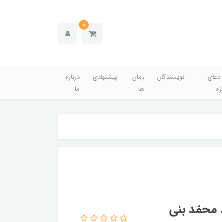
0
دعای
نویسندگان
رمان
پیشنهادی
درباره
زه
ها
ما
 محمّد بنی