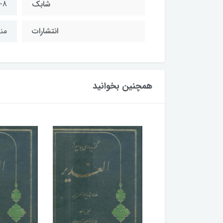
شابک
-8
انتشارات
منی
همچنین بخوانید