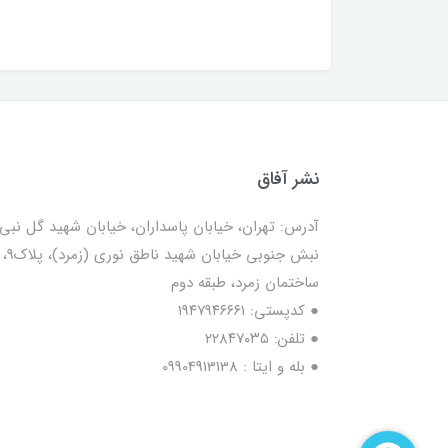
نشر آفاق
آدرس: تهران، خیابان پاسداران، خیابان شهید گل نبی،
نبش جنوبی خیابان شهید ناطق نوری (زمرد)، پلاک9،
ساختمان زمرد، طبقه دوم
● کدپستی: ۱۹۴۷۹۴۶۶۶۱
● تلفن: ٢٢٨۴٧۰۳۵
● بله و ایتا : 09904913138