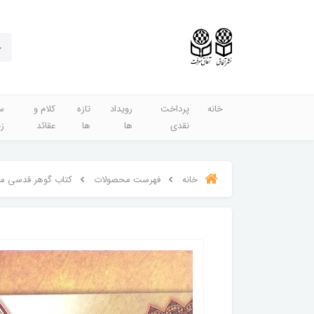
خانه
پرداخت
رویداد
تازه
کلام و
س
نقدی
ها
ها
عقائد
ز
خانه
فهرست محصولات
کتاب گوهر قدسی معر