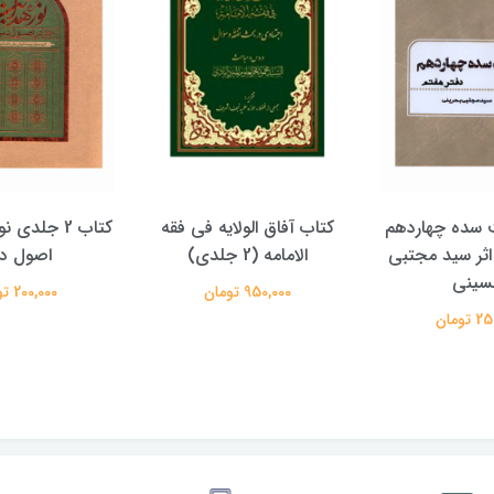
الولایه فی فقه
کتاب 2 جلدی نور هدایت در
کتاب پویش حق
دی)
اصول دین
علیرضا معتم
تومان
200,000 تومان
350,000 تومان