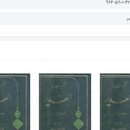
964-5601-42
ر