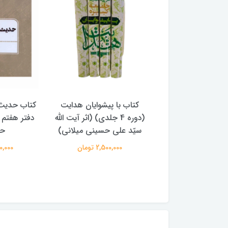
با پیشوایان هدایت
کتاب حدیث سده چهاردهم
کتاب آفاق 
(دوره 4 جلدی) (اثر آیت الله
دفتر هفتم اثر سید مجتبی
الامامه (2 جل
لی حسینی میلانی)
حسینی
950,000 
2,500,00 تومان
250,000 تومان