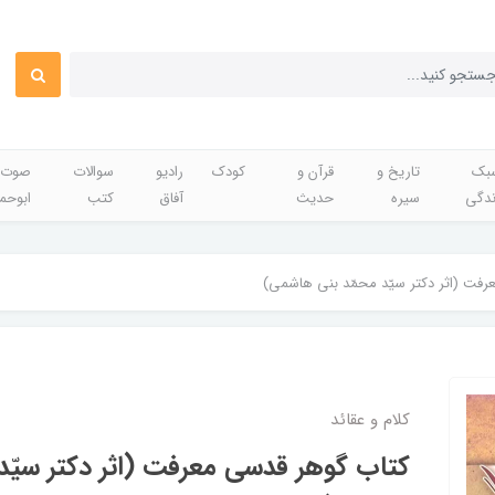
بک
تاریخ و
قرآن و
کودک
رادیو
سوالات
صوت 
ندگی
سیره
حدیث
آفاق
کتب
ابوحم
فت (اثر دکتر سیّد محمّد بنی هاشمی)
کلام و عقائد
کتاب گوهر قدسی معرفت (اثر دکتر سیّد