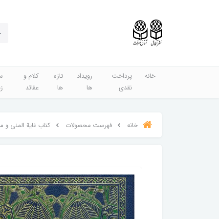
خانه
پرداخت
رویداد
تازه
کلام و
س
نقدی
ها
ها
عقائد
ز
خانه
فهرست محصولات
کتاب غایة المنی و م