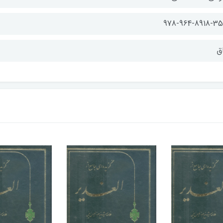
978-964-8918-35
اق