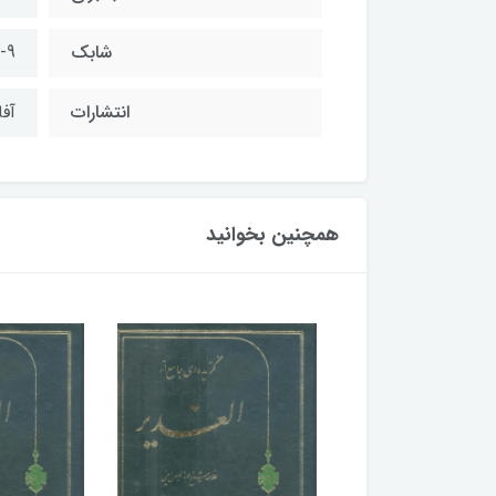
شابک
-9
انتشارات
آف
همچنین بخوانید