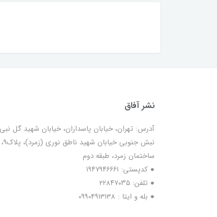
نشر آفاق
آدرس: تهران، خیابان پاسداران، خیابان شهید گل نبی،
نبش جنوبی خیابان شهید ناطق نوری (زمرد)، پلاک9،
ساختمان زمرد، طبقه دوم
● کدپستی: ۱۹۴۷۹۴۶۶۶۱
● تلفن: ٢٢٨۴٧۰۳۵
● بله و ایتا : 09904913138