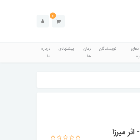
0
دعای
نویسندگان
رمان
پیشنهادی
درباره
زه
ها
ما
اثر میرزا