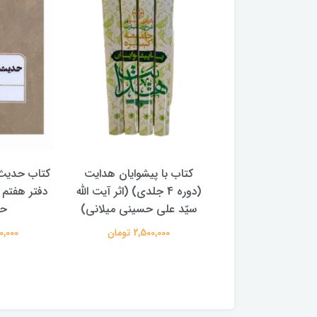
با پیشوایان هدایت
کتاب حدیث سده چهاردهم
کتاب آفاق 
(دوره 4 جلدی) (اثر آیت الله
دفتر هفتم اثر سید مجتبی
الامامه (2 جل
لی حسینی میلانی)
حسینی
950,000 
2,500,00 تومان
250,000 تومان