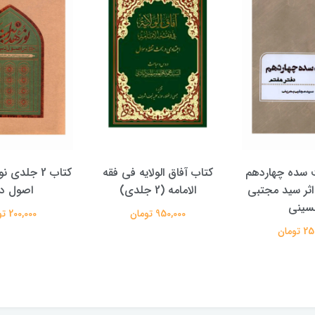
الولایه فی فقه
کتاب 2 جلدی نور هدایت در
کتاب پویش حق
دی)
اصول دین
علیرضا معتم
تومان
200,000 تومان
350,000 تومان