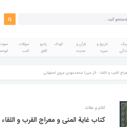
بک
تاریخ و
قرآن و
کودک
رادیو
سوالات
صوت 
ندگی
سیره
حدیث
آفاق
کتب
ابوحم
عراج القرب و اللقاء - اثر میرزا محمدمهدی غروی اصفهانی
کلام و عقائد
کتاب غایة المنی و معراج القرب و اللقاء - 