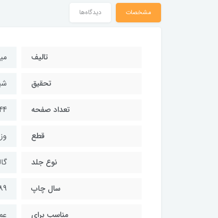
مشخصات
دیدگاه‌ها
تالیف
می
تحقیق
شی
تعداد صفحه
44
قطع
وز
نوع جلد
گال
سال چاپ
89
مناسب برای
عم