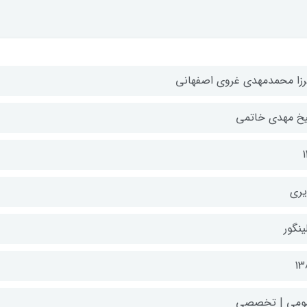
رزا محمدمهدی غروی اصفهانی
خ مهدی خاتمی
1
یری
ینگور
13
ومی | تخصصی