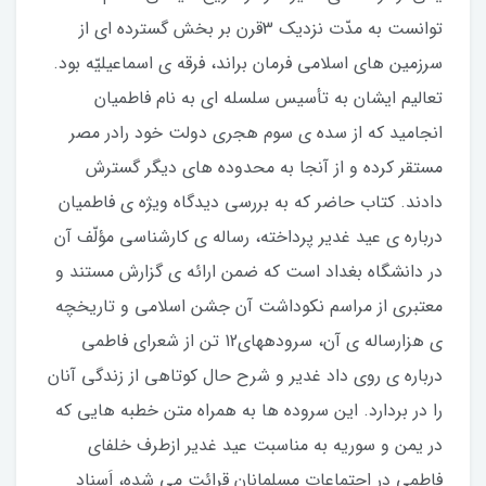
توانست به مدّت نزديك 3قرن بر بخش گسترده‏ اى از
سرزمين‏ هاى اسلامى فرمان براند، فرقه‏ ى اسماعيليّه بود.
تعاليم ايشان به تأسيس سلسله‏ اى به نام فاطميان
انجاميد كه از سده‏ ى سوم هجرى دولت خود رادر مصر
مستقر كرده و از آن‏جا به محدوده‏ هاى ديگر گسترش
دادند. كتاب حاضر كه به بررسى ديدگاه ويژه‏ ى فاطميان
درباره‏ ى عيد غدير پرداخته، رساله‏ ى كارشناسى مؤلّف آن
در دانشگاه بغداد است كه ضمن ارائه‏ ى گزارش مستند و
معتبرى از مراسم نكوداشت آن جشن اسلامى و تاريخچه‏
ى هزارساله‏ ى آن، سروده‏هاى12 تن از شعراى فاطمى
درباره‏ ى روى‏ داد غدير و شرح‏ حال كوتاهى از زندگى آنان
را در بردارد. اين سروده‏ ها به هم‏راه متن خطبه‏ هايى كه
در يمن و سوريه به مناسبت عيد غدير ازطرف خلفاى
فاطمى در اجتماعات مسلمانان قرائت مى‏ شده، اَسناد