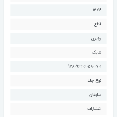
1376
قطع
وزيري
شابك
978-964-6058-07-1
نوع جلد
سلوفان
انتشارات