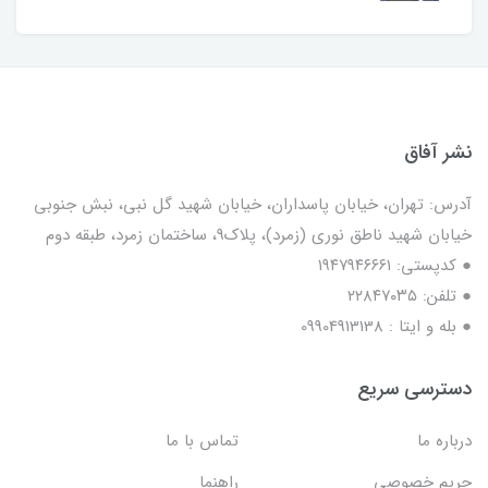
نشر آفاق
آدرس: تهران، خیابان پاسداران، خیابان شهید گل نبی، نبش جنوبی
خیابان شهید ناطق نوری (زمرد)، پلاک9، ساختمان زمرد، طبقه دوم
● کدپستی: ۱۹۴۷۹۴۶۶۶۱
● تلفن: ٢٢٨۴٧۰۳۵
● بله و ایتا : 09904913138
دسترسی سریع
درباره ما
تماس با ما
حریم خصوصی
راهنما