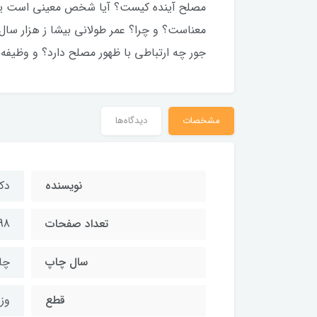
مصلح آینده کیست؟ آیا شخص معینی است یا 
معناست؟ و چرا؟ عمر طولانی بیشا ز هزار سال
جور چه ارتباطی با ظهور مصلح دارد؟ و وظیفه
مشخصات
دیدگاه‌ها
نويسنده
دك
تعداد صفحات
98
سال چاپ
چاپ
قطع
وز