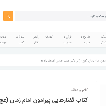
بک
تاریخ و
قرآن و
کودک
رادیو
سوالات
صوت 
ندگی
سیره
حدیث
آفاق
کتب
ابوحم
مون امام زمان (عج) (اثر دکتر سید حسن افتخار زاده)
کلام و عقائد
کتاب گفتارهایی پیرامون امام زمان (عج)