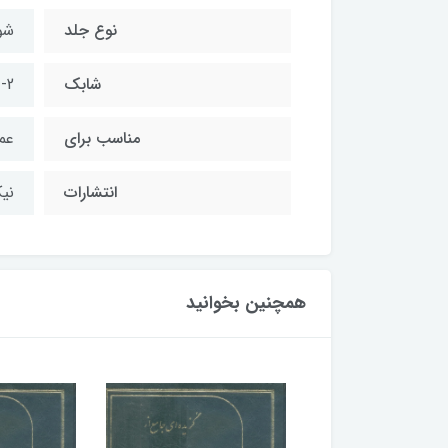
نوع جلد
شو
شابك
-2
مناسب براي
عم
انتشارات
ني
همچنین بخوانید