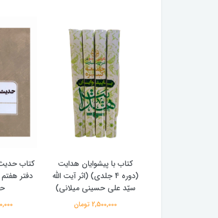
دیث ظهر عاشورا -
کتاب با پیشوایان هدایت
کتاب حدیث
 مجتبی بحرینی
(دوره 4 جلدی) (اثر آیت الله
دفتر هفتم 
سیّد علی حسینی میلانی)
حس
375,000 تومان
2,500,000 تومان
250,000 