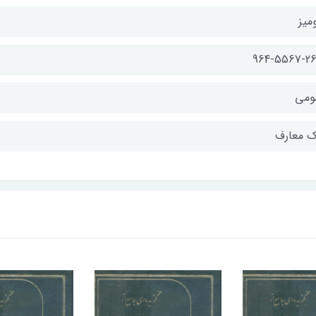
ميز
964-5567-26
ومي
ك معارف