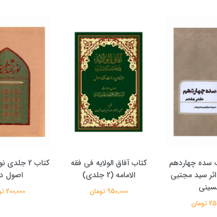
 سده چهاردهم
کتاب آفاق الولایه فی فقه
کتاب 2 جلدی
اثر سید مجتبی
الامامه (2 جلدی)
اصول د
ینی
950,000 تومان
200,000 تومان
تومان