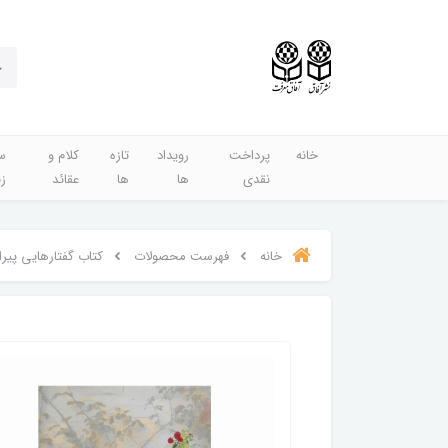
خانه
پرداخت
رویداد
تازه
کلام و
س
نقدی
ها
ها
عقائد
ز
خانه
فهرست محصولات
کتاب گفتارهایی پیرا