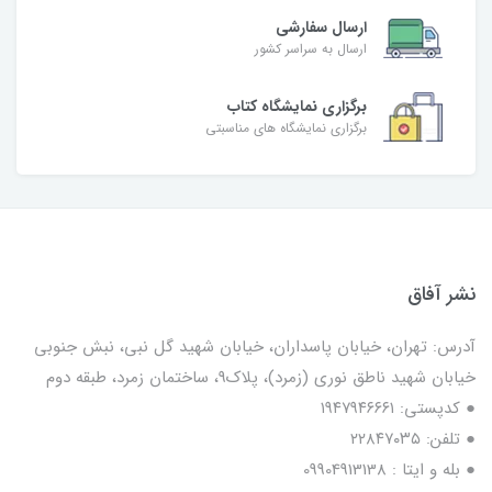
ارسال سفارشی
ارسال به سراسر کشور
برگزاری نمایشگاه کتاب
برگزاری نمایشگاه های مناسبتی
نشر آفاق
آدرس: تهران، خیابان پاسداران، خیابان شهید گل نبی، نبش جنوبی
خیابان شهید ناطق نوری (زمرد)، پلاک9، ساختمان زمرد، طبقه دوم
● کدپستی: ۱۹۴۷۹۴۶۶۶۱
● تلفن: ٢٢٨۴٧۰۳۵
● بله و ایتا : 09904913138