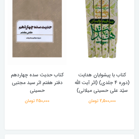
کتاب حدیث سده چهاردهم
کتاب آفاق الولایه فی فقه
له
دفتر هفتم اثر سید مجتبی
الامامه (2 جلدی)
)
حسینی
950,000 تومان
250,000 تومان