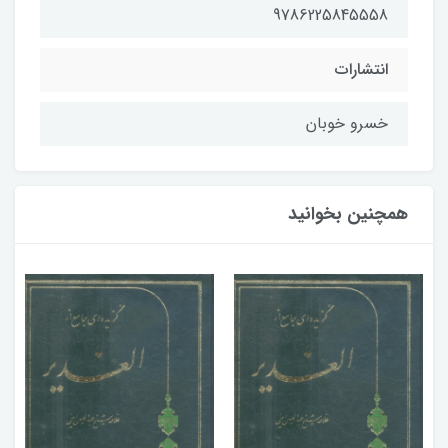
9786225845558
انتشارات
خسرو خوبان
همچنین بخوانید