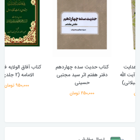
کتاب حدیث سده چهاردهم
کتاب آفاق الولایه فی فقه
دفتر هفتم اثر سید مجتبی
الامامه (2 جلدی)
حسینی
950,000 تومان
250,000 تومان
ارسال سفارشی