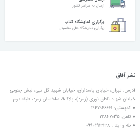
ارسال به سراسر کشور
برگزاری نمایشگاه کتاب
برگزاری نمایشگاه های مناسبتی
نشر آفاق
آدرس: تهران، خیابان پاسداران، خیابان شهید گل نبی، نبش جنوبی
خیابان شهید ناطق نوری (زمرد)، پلاک9، ساختمان زمرد، طبقه دوم
● کدپستی: ۱۹۴۷۹۴۶۶۶۱
● تلفن: ٢٢٨۴٧۰۳۵
● بله و ایتا : 09904913138