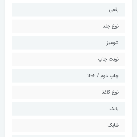
رقعی
نوع جلد
شومیز
نوبت چاپ
چاپ دوم / 1404
نوع کاغذ
بالک
شابک