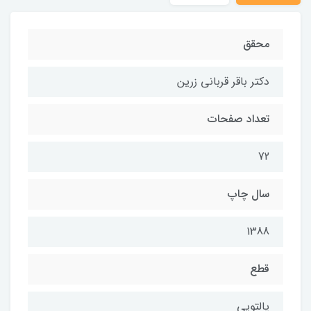
محقق
دكتر باقر قرباني زرين
تعداد صفحات
72
سال چاپ
1388
قطع
پالتویی