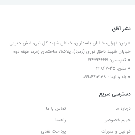
نشر آفاق
آدرس: تهران، خیابان پاسداران، خیابان شهید گل نبی، نبش جنوبی
خیابان شهید ناطق نوری (زمرد)، پلاک9، ساختمان زمرد، طبقه دوم
● کدپستی: ۱۹۴۷۹۴۶۶۶۱
● تلفن: ٢٢٨۴٧۰۳۵
● بله و ایتا : 09904913138
دسترسی سریع
درباره ما
تماس با ما
حریم خصوصی
راهنما
قوانین و مقررات
پرداخت نقدی