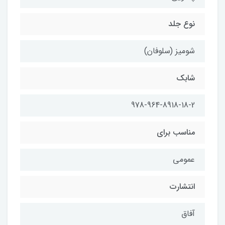
نوع جلد
شومیز (سلوفان)
شابك
978-964-8918-18-2
مناسب براي
عمومي
انتشارت
آفاق