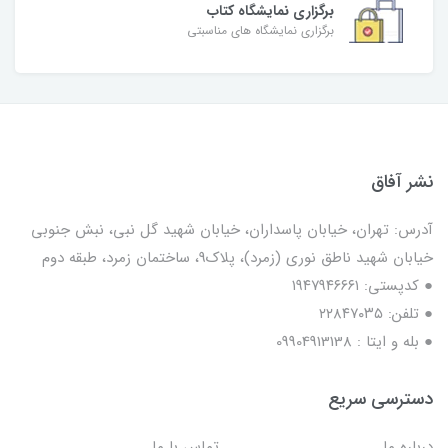
برگزاری نمایشگاه کتاب
برگزاری نمایشگاه های مناسبتی
نشر آفاق
آدرس: تهران، خیابان پاسداران، خیابان شهید گل نبی، نبش جنوبی
خیابان شهید ناطق نوری (زمرد)، پلاک9، ساختمان زمرد، طبقه دوم
● کدپستی: ۱۹۴۷۹۴۶۶۶۱
● تلفن: ٢٢٨۴٧۰۳۵
● بله و ایتا : 09904913138
دسترسی سریع
درباره ما
تماس با ما