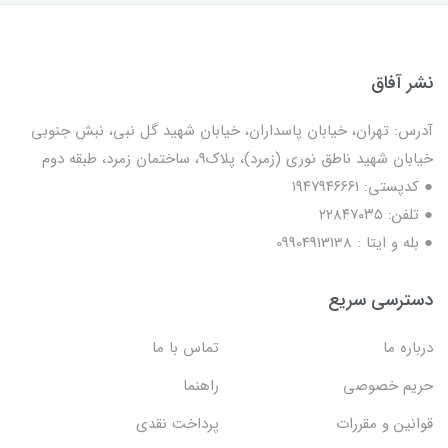
نشر آفاق
آدرس: تهران، خیابان پاسداران، خیابان شهید گل نبی، نبش جنوبی
خیابان شهید ناطق نوری (زمرد)، پلاک9، ساختمان زمرد، طبقه دوم
● کدپستی: ۱۹۴۷۹۴۶۶۶۱
● تلفن: ٢٢٨۴٧۰۳۵
● بله و ایتا : 09904913138
دسترسی سریع
درباره ما
تماس با ما
حریم خصوصی
راهنما
قوانین و مقررات
پرداخت نقدی