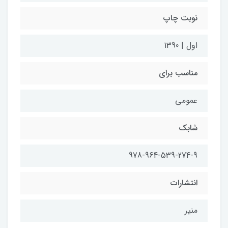
نوبت چاپ
اول | 1390
مناسب برای
عمومی
شابک
978-964-539-274-9
انتشارات
منیر