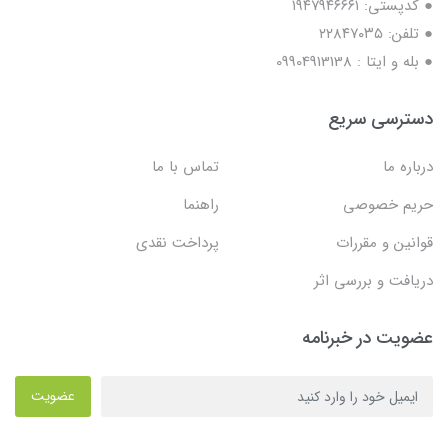
● کدپستی: ۱۹۴۷۹۴۶۶۶۱
● تلفن: ٢٢٨۴٧۰۳۵
● بله و ایتا : 09904913138
دسترسی سریع
درباره ما
تماس با ما
حریم خصوصی
راهنما
قوانین و مقررات
پرداخت نقدی
دریافت و بررسی اثر
عضویت در خبرنامه
عضویت