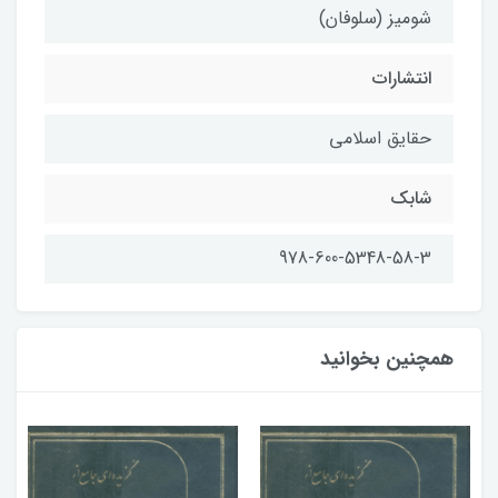
شومیز (سلوفان)
انتشارات
حقایق اسلامی
شابک
978-600-5348-58-3
همچنین بخوانید