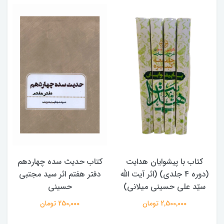
ب با پیشوایان هدایت
کتاب حدیث سده چهاردهم
کتاب آفا
(دوره 4 جلدی) (اثر آیت الله
دفتر هفتم اثر سید مجتبی
الامامه (
 علی حسینی میلانی)
حسینی
,000
2,500,000 تومان
250,000 تومان