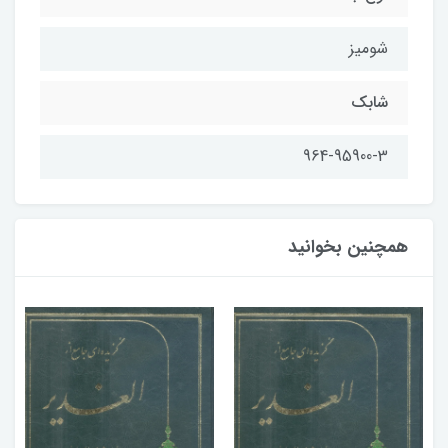
شومیز
شابک
964-95900-3
همچنین بخوانید