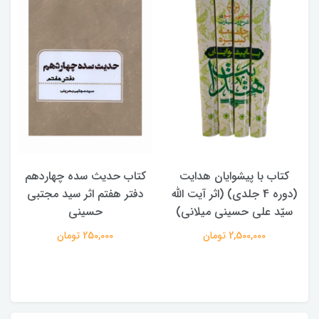
ایت
کتاب حدیث سده چهاردهم
کتاب آفاق الولایه فی فقه
یت الله
دفتر هفتم اثر سید مجتبی
الامامه (2 جلدی)
نی)
حسینی
950,000 تومان
250,000 تومان