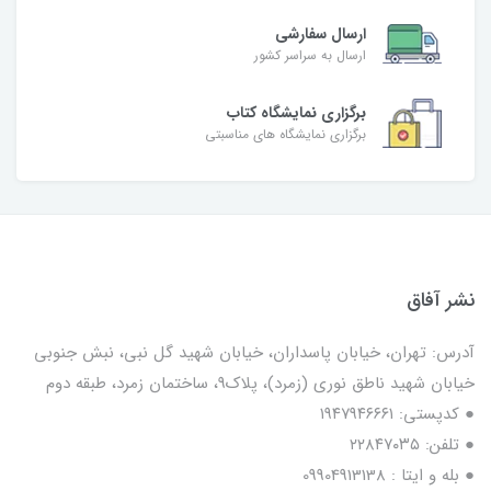
ارسال سفارشی
ارسال به سراسر کشور
برگزاری نمایشگاه کتاب
برگزاری نمایشگاه های مناسبتی
نشر آفاق
آدرس: تهران، خیابان پاسداران، خیابان شهید گل نبی، نبش جنوبی
خیابان شهید ناطق نوری (زمرد)، پلاک9، ساختمان زمرد، طبقه دوم
● کدپستی: ۱۹۴۷۹۴۶۶۶۱
● تلفن: ٢٢٨۴٧۰۳۵
● بله و ایتا : 09904913138