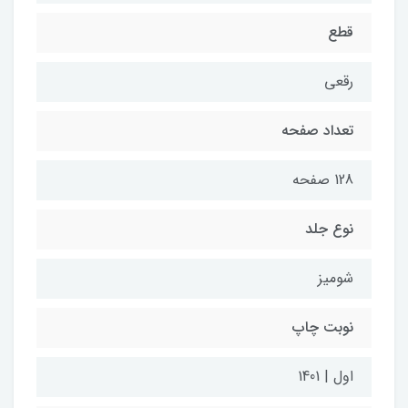
قطع
رقعی
تعداد صفحه
128 صفحه
نوع جلد
شومیز
نوبت چاپ
اول | 1401