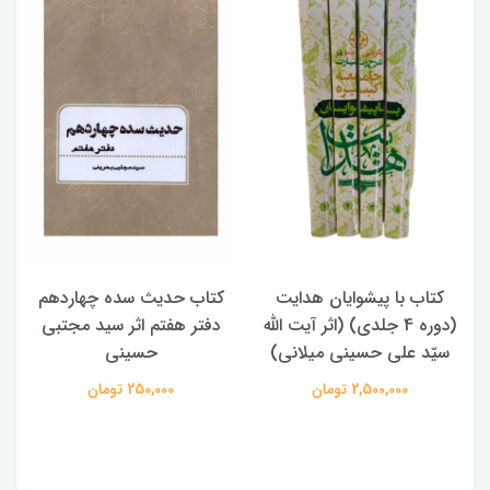
کتاب حدیث سده چهاردهم
کتاب آفاق الولایه فی فقه
دفتر هفتم اثر سید مجتبی
الامامه (2 جلدی)
حسینی
950,000 تومان
250,000 تومان