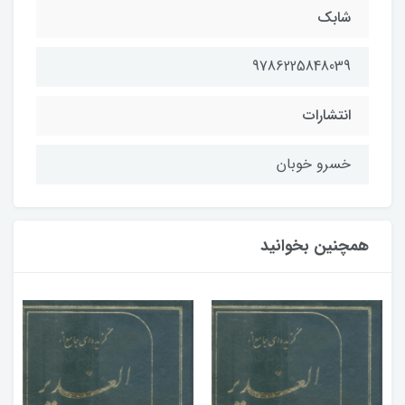
شابک
9786225848039
انتشارات
خسرو خوبان
همچنین بخوانید