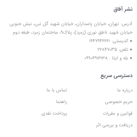
نشر آفاق
آدرس: تهران، خیابان پاسداران، خیابان شهید گل نبی، نبش جنوبی
خیابان شهید ناطق نوری (زمرد)، پلاک9، ساختمان زمرد، طبقه دوم
● کدپستی: ۱۹۴۷۹۴۶۶۶۱
● تلفن: ٢٢٨۴٧۰۳۵
● بله و ایتا : 09904913138
دسترسی سریع
درباره ما
تماس با ما
حریم خصوصی
راهنما
قوانین و مقررات
پرداخت نقدی
دریافت و بررسی اثر