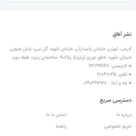
نشر آفاق
آدرس: تهران، خیابان پاسداران، خیابان شهید گل نبی، نبش جنوبی
خیابان شهید ناطق نوری (زمرد)، پلاک9، ساختمان زمرد، طبقه دوم
● کدپستی: ۱۹۴۷۹۴۶۶۶۱
● تلفن: ٢٢٨۴٧۰۳۵
● بله و ایتا : 09904913138
دسترسی سریع
درباره ما
تماس با ما
حریم خصوصی
راهنما