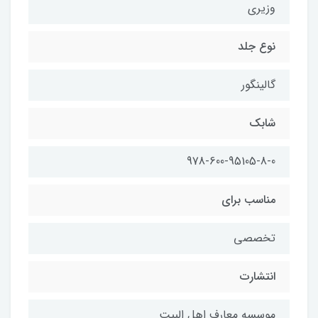
وزيري
نوع جلد
گالينگور
شابك
978-600-95105-8-0
مناسب براي
تخصصي
انتشارت
موسسه معارف اهل البيت