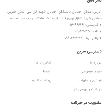
نشر آفاق
آدرس: تهران، خیابان پاسداران، خیابان شهید گل نبی، نبش جنوبی
خیابان شهید ناطق نوری (زمرد)، پلاک9، ساختمان زمرد، طبقه دوم
● کدپستی: ۱۹۴۷۹۴۶۶۶۱
● تلفن: ٢٢٨۴٧۰۳۵
● بله و ایتا : 09904913138
دسترسی سریع
درباره ما
تماس با ما
حریم خصوصی
راهنما
قوانین و مقررات
پرداخت نقدی
دریافت و بررسی اثر
عضویت در خبرنامه