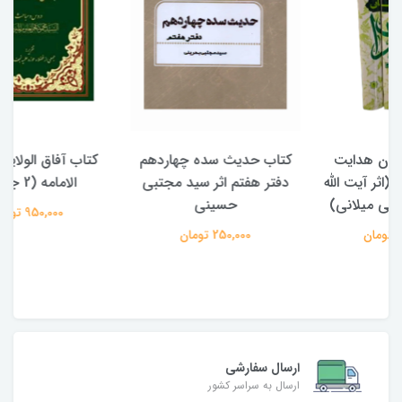
کتاب حدیث سده چهاردهم
کتاب آفاق الولایه فی فقه
دفتر هفتم اثر سید مجتبی
الامامه (2 جلدی)
حسینی
950,000 تومان
250,000 تومان
ارسال سفارشی
ارسال به سراسر کشور