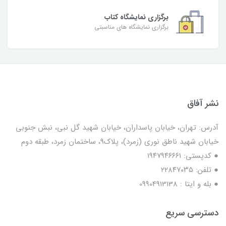
برگزاری نمایشگاه کتاب
برگزاری نمایشگاه های مناسبتی
نشر آفاق
آدرس: تهران، خیابان پاسداران، خیابان شهید گل نبی، نبش جنوبی
خیابان شهید ناطق نوری (زمرد)، پلاک9، ساختمان زمرد، طبقه دوم
● کدپستی: ۱۹۴۷۹۴۶۶۶۱
● تلفن: ٢٢٨۴٧۰۳۵
● بله و ایتا : 09904913138
دسترسی سریع