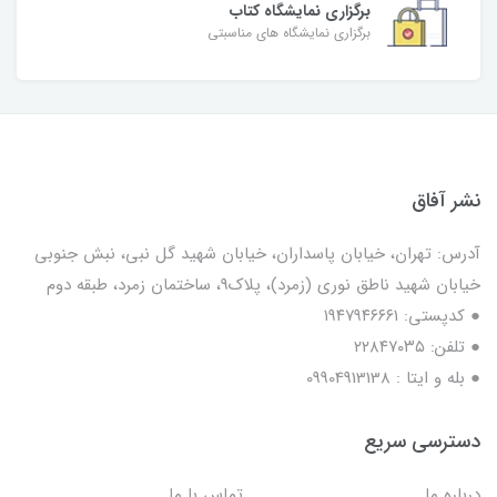
برگزاری نمایشگاه کتاب
برگزاری نمایشگاه های مناسبتی
نشر آفاق
آدرس: تهران، خیابان پاسداران، خیابان شهید گل نبی، نبش جنوبی
خیابان شهید ناطق نوری (زمرد)، پلاک9، ساختمان زمرد، طبقه دوم
● کدپستی: ۱۹۴۷۹۴۶۶۶۱
● تلفن: ٢٢٨۴٧۰۳۵
● بله و ایتا : 09904913138
دسترسی سریع
درباره ما
تماس با ما