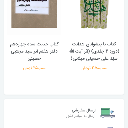
کتاب حدیث سده چهاردهم
کتاب آفاق الولایه فی فقه
دفتر هفتم اثر سید مجتبی
الامامه (2 جلدی)
حسینی
950,000 تومان
250,000 تومان
ارسال سفارشی
ارسال به سراسر کشور