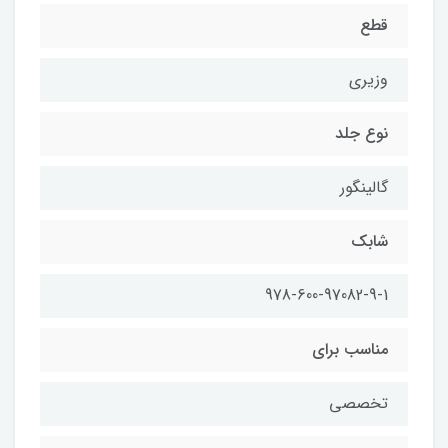
قطع
وزيري
نوع جلد
گالينگور
شابك
978-600-97082-9-1
مناسب براي
تخصصي