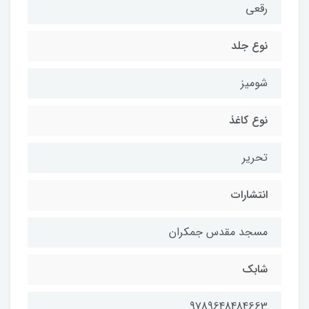
رقعی
نوع جلد
شومیز
نوع کاغذ
تحریر
انتشارات
مسجد مقدس جمکران
شابک
9789648484663