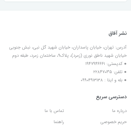
نشر آفاق
آدرس: تهران، خیابان پاسداران، خیابان شهید گل نبی، نبش جنوبی
خیابان شهید ناطق نوری (زمرد)، پلاک9، ساختمان زمرد، طبقه دوم
● کدپستی: ۱۹۴۷۹۴۶۶۶۱
● تلفن: ٢٢٨۴٧۰۳۵
● بله و ایتا : 09904913138
دسترسی سریع
درباره ما
تماس با ما
حریم خصوصی
راهنما