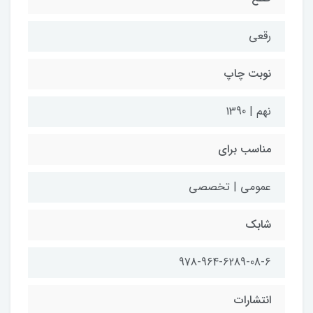
رقعی
نوبت چاپ
نهم | 1390
مناسب برای
عمومی | تخصصی
شابک
978-964-6289-08-6
انتشارات