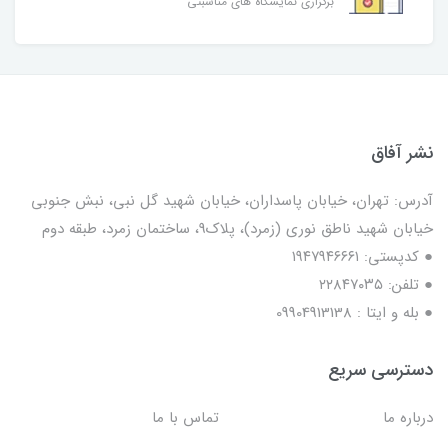
برگزاری نمایشگاه های مناسبتی
نشر آفاق
آدرس: تهران، خیابان پاسداران، خیابان شهید گل نبی، نبش جنوبی
خیابان شهید ناطق نوری (زمرد)، پلاک9، ساختمان زمرد، طبقه دوم
● کدپستی: ۱۹۴۷۹۴۶۶۶۱
● تلفن: ٢٢٨۴٧۰۳۵
● بله و ایتا : 09904913138
دسترسی سریع
درباره ما
تماس با ما