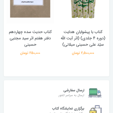
کتاب حدیث سده چهاردهم
کتاب آفاق الولایه فی فقه
له
دفتر هفتم اثر سید مجتبی
الامامه (2 جلدی)
)
حسینی
950,000 تومان
250,000 تومان
ارسال سفارشی
ارسال به سراسر کشور
برگزاری نمایشگاه کتاب