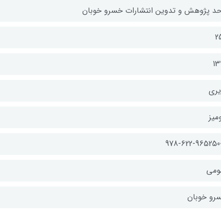
حد پژوهش و تدوین انتشارات خسرو خوبان
2
13
یری
میز
978-622-965250
ومی
رو خوبان