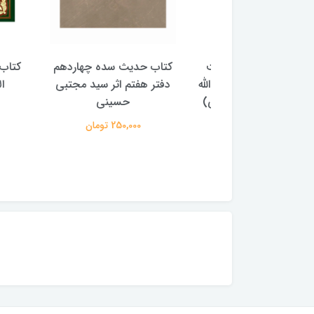
با پیشوایان هدایت
کتاب حدیث سده چهاردهم
کتاب آفاق 
(دوره 4 جلدی) (اثر آیت الله
دفتر هفتم اثر سید مجتبی
الامامه (2 جل
لی حسینی میلانی)
حسینی
950,000 
2,500,00 تومان
250,000 تومان