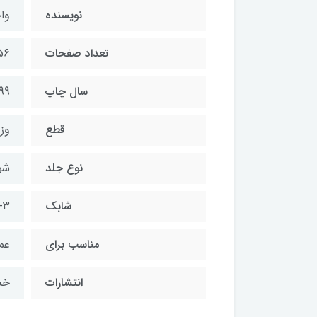
نويسنده
وا
تعداد صفحات
56
سال چاپ
99
قطع
وز
نوع جلد
شو
شابك
-3
مناسب براي
عم
انتشارات
خس