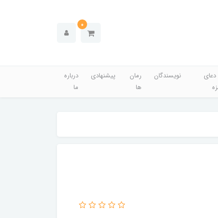
0
دعای
نویسندگان
رمان
پیشنهادی
درباره
زه
ها
ما