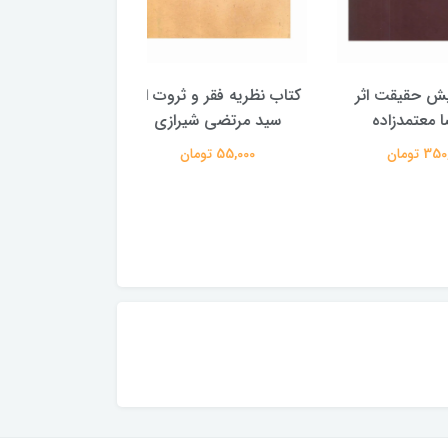
یقت اثر
کتاب نظریه فقر و ثروت اثر
کتاب شناخت یهودیت
دزاده
سید مرتضی شیرازی
محمدحسین طاه
55,000 تومان
150,000 تومان