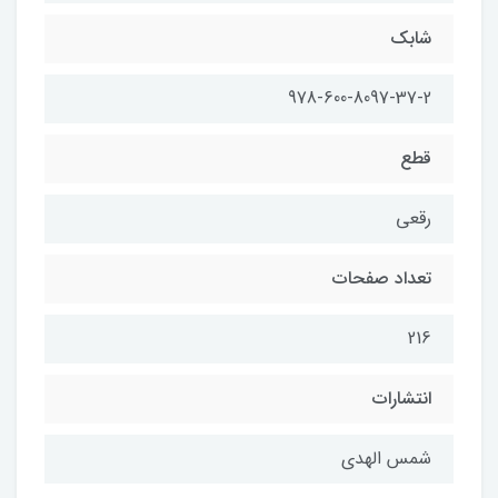
شابک
978-600-8097-37-2
قطع
رقعی
تعداد صفحات
216
انتشارات
شمس الهدی