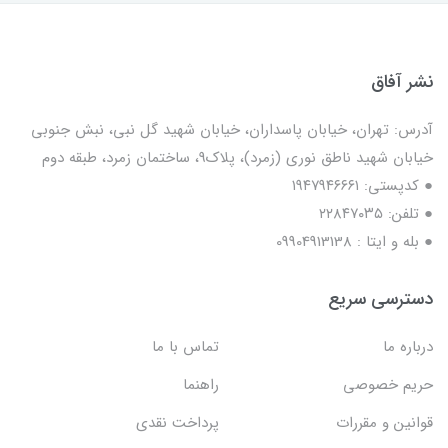
نشر آفاق
آدرس: تهران، خیابان پاسداران، خیابان شهید گل نبی، نبش جنوبی
خیابان شهید ناطق نوری (زمرد)، پلاک9، ساختمان زمرد، طبقه دوم
● کدپستی: ۱۹۴۷۹۴۶۶۶۱
● تلفن: ٢٢٨۴٧۰۳۵
● بله و ایتا : 09904913138
دسترسی سریع
درباره ما
تماس با ما
حریم خصوصی
راهنما
قوانین و مقررات
پرداخت نقدی