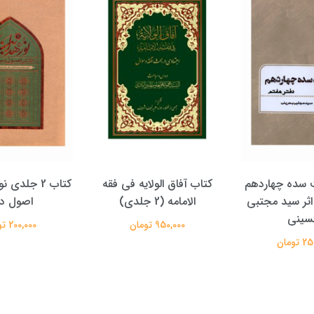
الولایه فی فقه
کتاب 2 جلدی نور هدایت در
کتاب پویش حق
دی)
اصول دین
علیرضا معتم
تومان
200,000 تومان
350,000 تومان