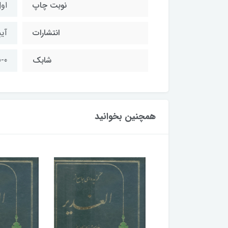
نوبت چاپ
اول
انتشارات
آی
شابک
-0
همچنین بخوانید