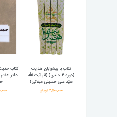
با پیشوایان هدایت
کتاب حدیث سده چهاردهم
کتاب آفاق 
(دوره 4 جلدی) (اثر آیت الله
دفتر هفتم اثر سید مجتبی
الامامه (2 جل
لی حسینی میلانی)
حسینی
950,000 
2,500,00 تومان
250,000 تومان