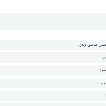
سن عباسی ولدی
عی
میز
ریر