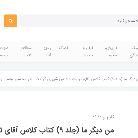
بک
تاریخ و
قرآن و
کودک
رادیو
سوالات
صوت 
ندگی
سیره
حدیث
آفاق
کتب
ابوحم
 (جلد 9) کتاب کلاس آقای تربیت و درس شیرین کرامت - اثر محسن عباسی ولدی
کلام و عقائد
من دیگر ما (جلد 9) کتاب کلاس