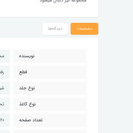
مجموعه نیر دنبال میشود
مشخصات
دیدگاه‌ها
نویسنده
مح
قطع
رق
نوع جلد
شو
نوع کاغذ
تح
تعداد صفحه
220