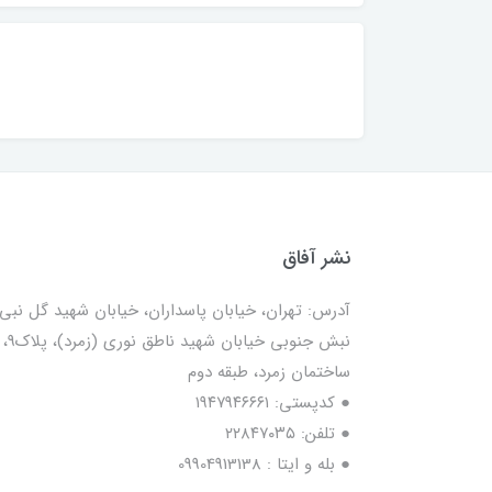
نشر آفاق
آدرس: تهران، خیابان پاسداران، خیابان شهید گل نبی،
نبش جنوبی خیابان شهید ناطق نوری (زمرد)، پلاک9،
ساختمان زمرد، طبقه دوم
● کدپستی: ۱۹۴۷۹۴۶۶۶۱
● تلفن: ٢٢٨۴٧۰۳۵
● بله و ایتا : 09904913138