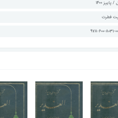
 / پاییز 1400
یت فطرت
978-600-8031-00