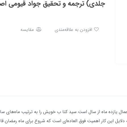
جلدی) ترجمه و تحقیق جواد قیومی اص
افزودن به علاقه‌مندی
مقایسه
عمال يازده ماه از سال است.سيد كتا ب خويش را به ترتيب ماه‌هاي سا
 دلايل اين كار اهميت فوق العاده‌اي است كه شروع براي ماه رمضان ق