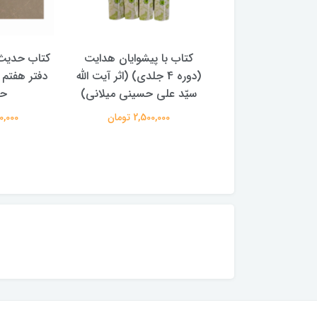
با پیشوایان هدایت
کتاب حدیث سده چهاردهم
کتاب آفاق 
(دوره 4 جلدی) (اثر آیت الله
دفتر هفتم اثر سید مجتبی
الامامه (2 جل
لی حسینی میلانی)
حسینی
950,000 
2,500,00 تومان
250,000 تومان