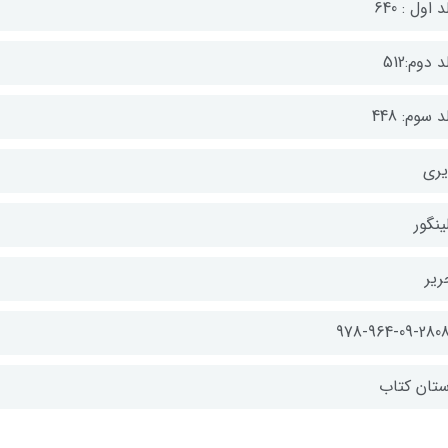
 اول : 640
 دوم:512
 سوم: 448
یری
ینگور
ریر
978-964-09-2808
ستان کتاب