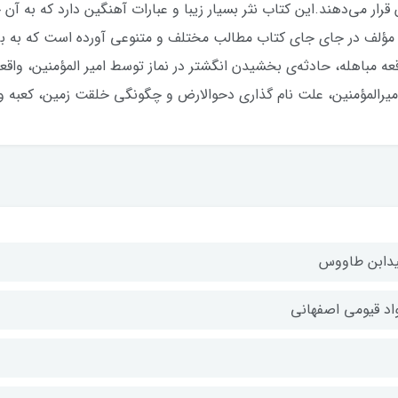
قرار مي‌دهند.اين كتاب نثر بسيار زيبا و عبارات آهنگين دارد كه به 
 مؤلف در جاي جاي كتاب مطالب مختلف و متنوعي آورده است كه به برخي
عه مباهله، حادثه‌ي بخشيدن انگشتر در نماز توسط امير المؤمنين، واقع
اميرالمؤمنين، علت نام گذاري دحوالارض و چگونگي خلقت زمين، كعبه و.
دابن طاووس
اد قیومی اصفهانی