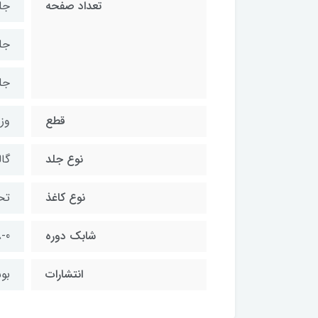
تعداد صفحه
جلد
جلد
جلد
قطع
وز
نوع جلد
گال
نوع کاغذ
تح
شابک دوره
-0
انتشارات
بو