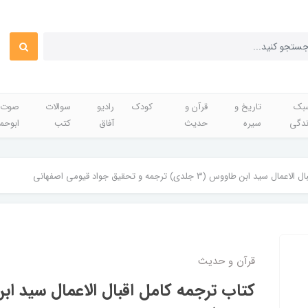
بک
تاریخ و
قرآن و
کودک
رادیو
سوالات
صوت 
ندگی
سیره
حدیث
آفاق
کتب
ابوحم
بن طاووس (3 جلدی) ترجمه و تحقیق جواد قیومی اصفهانی
قرآن و حدیث