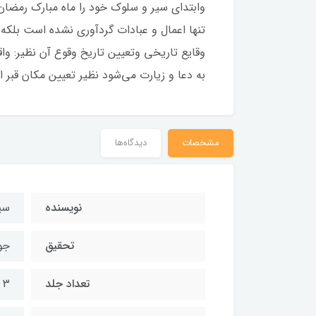
وابتداي سير و سلوك خود را ماه مبارك رمضان 
تنها اعمال و عبادات گردآوري نشده است بلكه
وقايع تاريخي وتعيين تاريخ وقوع آن نظير: واق
به دعا و زيارت مي‌شود نظير تعيين مكان قبر 
مشخصات
دیدگاه‌ها
نویسنده
سی
تحقیق
جو
تعداد جلد
3