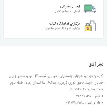
ارسال سفارشی
ارسال به سراسر کشور
برگزاری نمایشگاه کتاب
برگزاری نمایشگاه های مناسبتی
نشر آفاق
آدرس: تهران، خیابان پاسداران، خیابان شهید گل نبی، نبش جنوبی
خیابان شهید ناطق نوری (زمرد)، پلاک9، ساختمان زمرد، طبقه دوم
● کدپستی: ۱۹۴۷۹۴۶۶۶۱
● تلفن: ٢٢٨۴٧۰۳۵
● بله و ایتا : 09904913138