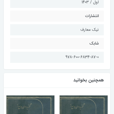
اول / 1403
انتشارات
نیک معارف
شابک
978-600-6834-87-0
همچنین بخوانید