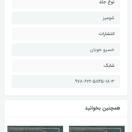
نوع جلد
شومیز
انتشارات
خسرو خوبان
شابك
978-622-5845-18-3
همچنین بخوانید