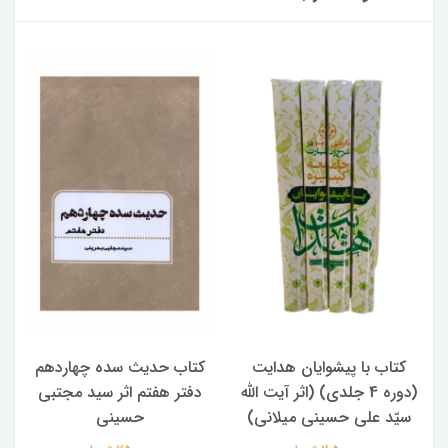
کتاب حدیث سده چهاردهم
کتاب آفاق الولایه فی فقه
دفتر هفتم اثر سید مجتبی
الامامه (2 جلدی)
حسینی
950,000 تومان