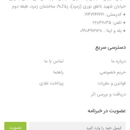
خیابان شهید ناطق نوری (زمرد)، پلاک9، ساختمان زمرد، طبقه دوم
● کدپستی: ۱۹۴۷۹۴۶۶۶۱
● تلفن: ٢٢٨۴٧۰۳۵
● بله و ایتا : 09904913138
دسترسی سریع
درباره ما
تماس با ما
حریم خصوصی
راهنما
قوانین و مقررات
پرداخت نقدی
دریافت و بررسی اثر
عضویت در خبرنامه
عضویت