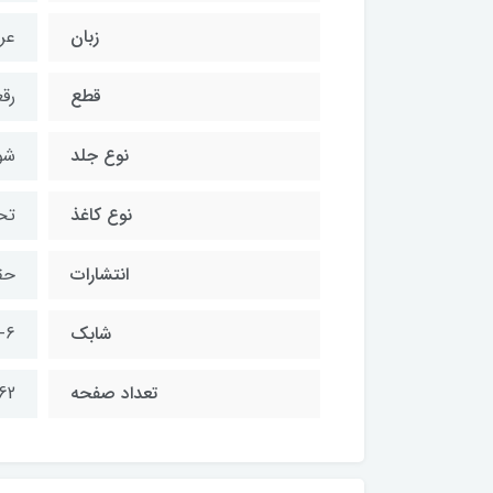
زبان
عر
قطع
رق
نوع جلد
شو
نوع کاغذ
تح
انتشارات
حق
شابك
-6
تعداد صفحه
62