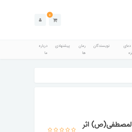
0
دعای
نویسندگان
رمان
پیشنهادی
درباره
زه
ها
ما
المصطفی(ص) اثر