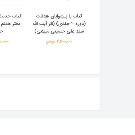
با پیشوایان هدایت
کتاب حدیث سده چهاردهم
کتاب آفاق 
(دوره 4 جلدی) (اثر آیت الله
دفتر هفتم اثر سید مجتبی
الامامه (2 جل
لی حسینی میلانی)
حسینی
950,000 
2,500,00 تومان
250,000 تومان