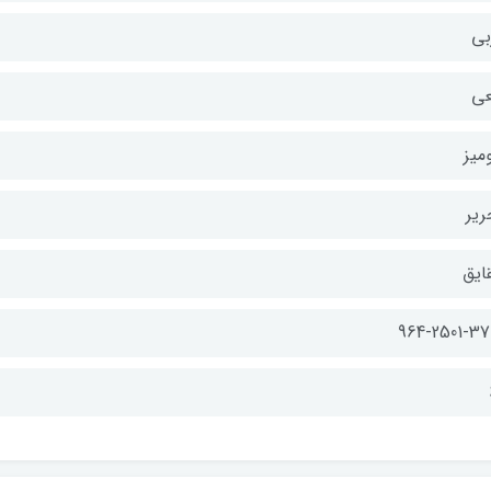
بی
عی
میز
ریر
ایق
964-2501-37