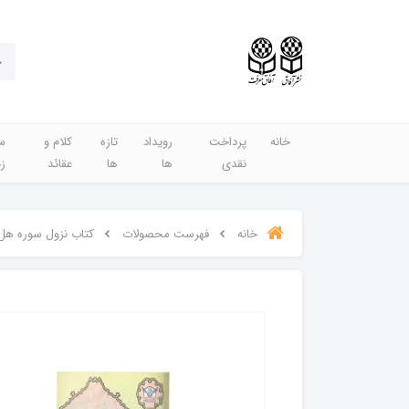
خانه
پرداخت
رویداد
تازه
کلام و
س
نقدی
ها
ها
عقائد
ز
خانه
فهرست محصولات
کتاب نزول سوره هل