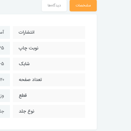
مشخصات
دیدگاه‌ها
انتشارات
آس
نوبت چاپ
25
شابك
-5
تعداد صفحه
220
قطع
وز
نوع جلد
جل