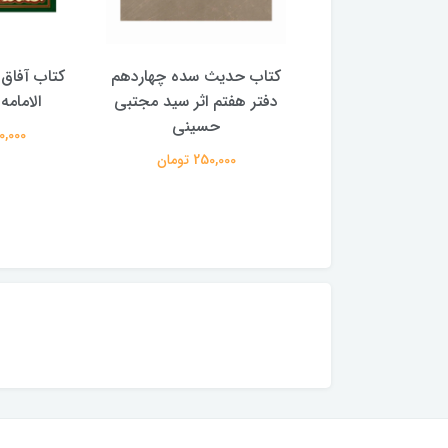
با پیشوایان هدایت
کتاب حدیث سده چهاردهم
کتاب آفاق 
(دوره 4 جلدی) (اثر آیت الله
دفتر هفتم اثر سید مجتبی
الامامه (2 جل
لی حسینی میلانی)
حسینی
950,000 
2,500,00 تومان
250,000 تومان