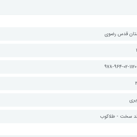
تان قدس رضوی
978-964-02-1120
یری
د سخت - طلاکوب