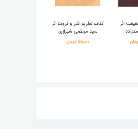
یقت اثر
کتاب نظریه فقر و ثروت اثر
کتاب شناخت یهودیت
دزاده
سید مرتضی شیرازی
محمدحسین طاه
55,000 تومان
150,000 تومان