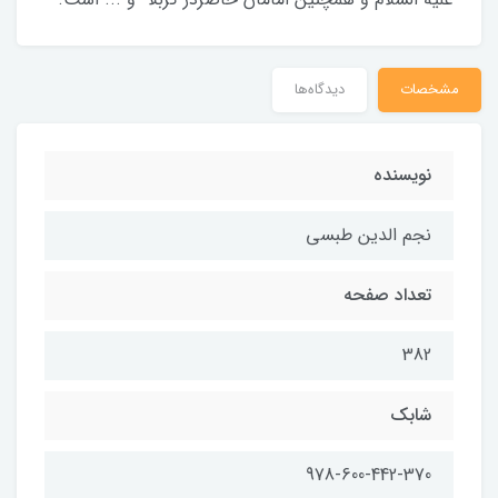
مشخصات
دیدگاه‌ها
نویسنده
نجم الدین طبسی
تعداد صفحه
382
شابک
978-600-442-370