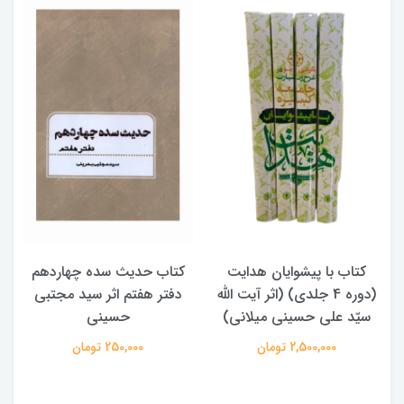
ب با پیشوایان هدایت
کتاب حدیث سده چهاردهم
کتاب آفا
(دوره 4 جلدی) (اثر آیت الله
دفتر هفتم اثر سید مجتبی
الامامه (
 علی حسینی میلانی)
حسینی
,000
2,500,000 تومان
250,000 تومان