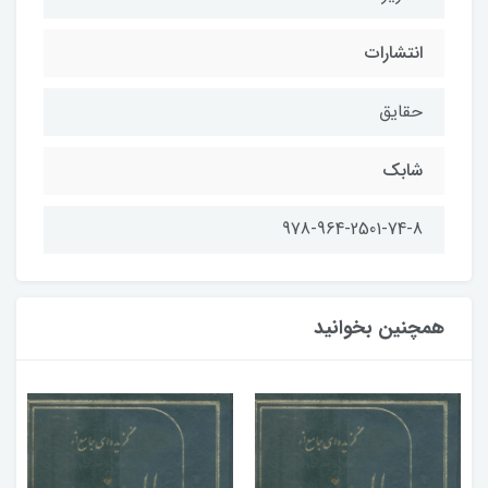
انتشارات
حقایق
شابك
978-964-2501-74-8
همچنین بخوانید