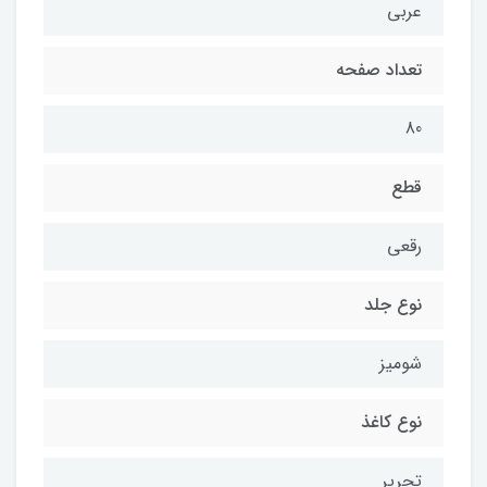
عربی
تعداد صفحه
80
قطع
رقعی
نوع جلد
شومیز
نوع کاغذ
تحریر