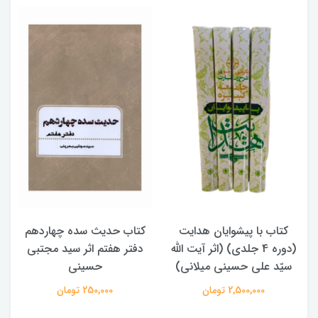
ایان هدایت
کتاب حدیث سده چهاردهم
کتاب آفاق الولایه
لدی) (اثر آیت الله
دفتر هفتم اثر سید مجتبی
الامامه (2 جلدی)
نی میلانی)
حسینی
950,000 تومان
ان
250,000 تومان