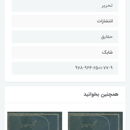
تحریر
انتشارات
حقایق
شابك
978-964-2501-77-9
همچنین بخوانید