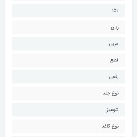
152
زبان
عربی
قطع
رقعی
نوع جلد
شومیز
نوع کاغذ