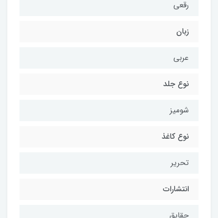
رقعی
زبان
عربی
نوع جلد
شومیز
نوع کاغذ
تحریر
انتشارات
حقایق