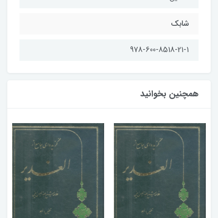
شابك
978-600-8518-21-1
همچنین بخوانید