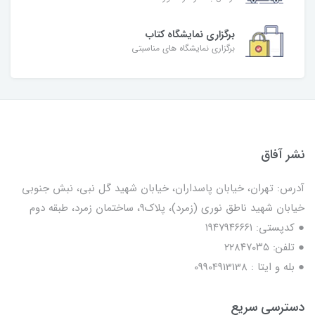
برگزاری نمایشگاه کتاب
برگزاری نمایشگاه های مناسبتی
نشر آفاق
آدرس: تهران، خیابان پاسداران، خیابان شهید گل نبی، نبش جنوبی
خیابان شهید ناطق نوری (زمرد)، پلاک9، ساختمان زمرد، طبقه دوم
● کدپستی: ۱۹۴۷۹۴۶۶۶۱
● تلفن: ٢٢٨۴٧۰۳۵
● بله و ایتا : 09904913138
دسترسی سریع