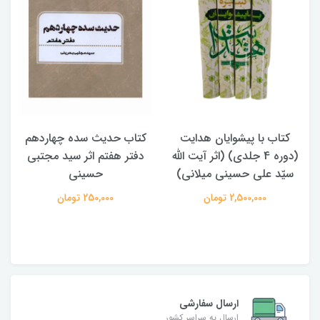
کتاب حدیث سده چهاردهم
کتاب آفاق الولایه فی فقه
دفتر هفتم اثر سید مجتبی
الامامه (2 جلدی)
حسینی
950,000 تومان
250,000 تومان
ارسال سفارشی
ارسال به سراسر کشور