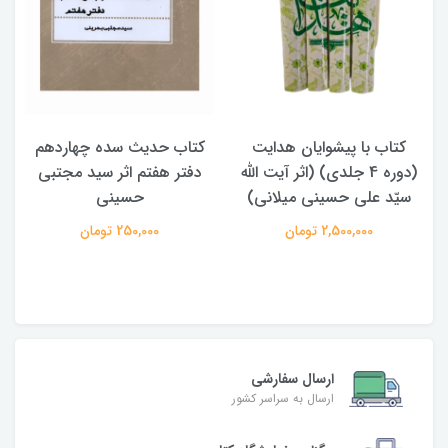
کتاب حدیث سده چهاردهم
کتاب آفاق الولایه فی فقه
دفتر هفتم اثر سید مجتبی
الامامه (2 جلدی)
حسینی
950,000 تومان
250,000 تومان
ارسال سفارشی
ارسال به سراسر کشور