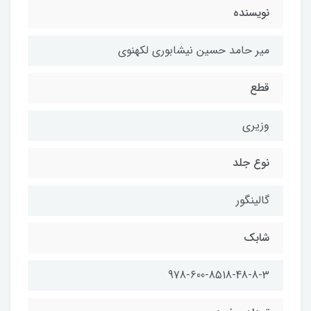
نویسنده
میر حامد حسین نیشابوری لکهنوی
قطع
وزیری
نوع جلد
گالینگور
شابک
978-600-8518-48-8-3