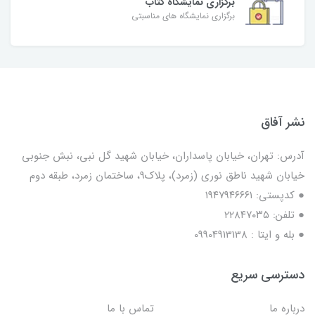
برگزاری نمایشگاه کتاب
برگزاری نمایشگاه های مناسبتی
نشر آفاق
آدرس: تهران، خیابان پاسداران، خیابان شهید گل نبی، نبش جنوبی
خیابان شهید ناطق نوری (زمرد)، پلاک9، ساختمان زمرد، طبقه دوم
● کدپستی: ۱۹۴۷۹۴۶۶۶۱
● تلفن: ٢٢٨۴٧۰۳۵
● بله و ایتا : 09904913138
دسترسی سریع
درباره ما
تماس با ما