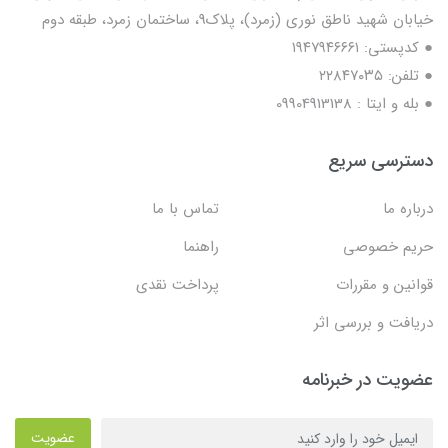
خیابان شهید ناطق نوری (زمرد)، پلاک9، ساختمان زمرد، طبقه دوم
● کدپستی: ۱۹۴۷۹۴۶۶۶۱
● تلفن: ٢٢٨۴٧۰۳۵
● بله و ایتا : 09904913138
دسترسی سریع
درباره ما
تماس با ما
حریم خصوصی
راهنما
قوانین و مقررات
پرداخت نقدی
دریافت و بررسی اثر
عضویت در خبرنامه
عضویت