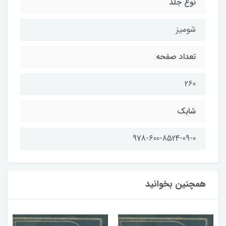
نوع جلد
شومیز
تعداد صفحه
260
شابک
978-600-8524-09-0
همچنین بخوانید