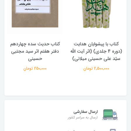
هدایت
کتاب حدیث سده چهاردهم
کتاب آفاق الولایه فی فق
 آیت الله
دفتر هفتم اثر سید مجتبی
الامامه (2 جلدی)
لانی)
حسینی
950,000 تومان
250,000 تومان
ارسال سفارشی
ارسال به سراسر کشور