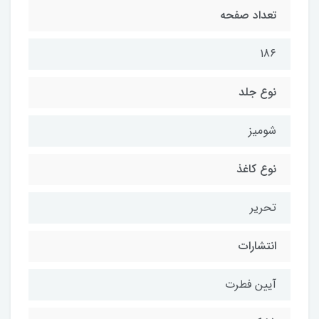
تعداد صفحه
186
نوع جلد
شومیز
نوع کاغذ
تحریر
انتشارات
آیین فطرت