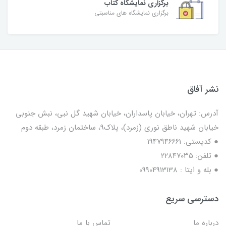
برگزاری نمایشگاه کتاب
برگزاری نمایشگاه های مناسبتی
نشر آفاق
آدرس: تهران، خیابان پاسداران، خیابان شهید گل نبی، نبش جنوبی
خیابان شهید ناطق نوری (زمرد)، پلاک9، ساختمان زمرد، طبقه دوم
● کدپستی: ۱۹۴۷۹۴۶۶۶۱
● تلفن: ٢٢٨۴٧۰۳۵
● بله و ایتا : 09904913138
دسترسی سریع
درباره ما
تماس با ما