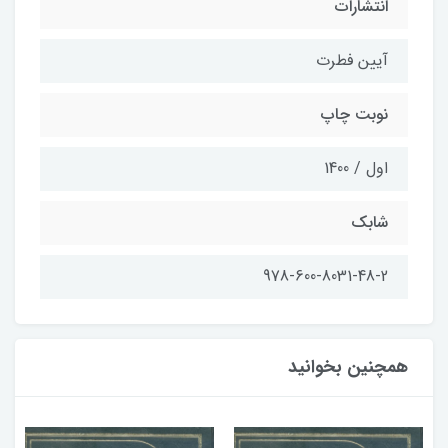
انتشارات
آیین فطرت
نوبت چاپ
اول / 1400
شابک
978-600-8031-48-2
همچنین بخوانید