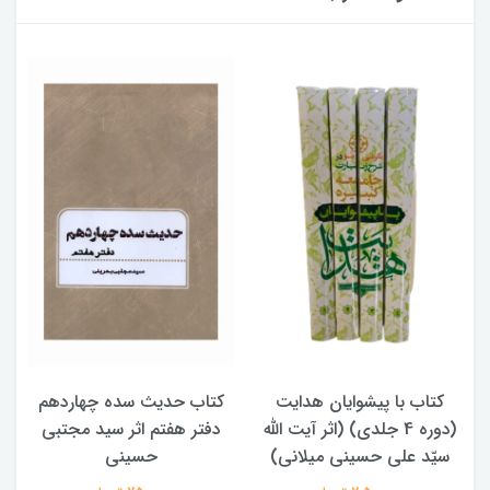
کتاب حدیث سده چهاردهم
کتاب آفاق الولایه فی فقه
دفتر هفتم اثر سید مجتبی
الامامه (2 جلدی)
حسینی
950,000 تومان