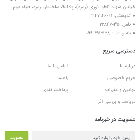
خیابان شهید ناطق نوری (زمرد)، پلاک9، ساختمان زمرد، طبقه دوم
● کدپستی: ۱۹۴۷۹۴۶۶۶۱
● تلفن: ٢٢٨۴٧۰۳۵
● بله و ایتا : 09904913138
دسترسی سریع
درباره ما
تماس با ما
حریم خصوصی
راهنما
قوانین و مقررات
پرداخت نقدی
دریافت و بررسی اثر
عضویت در خبرنامه
عضویت