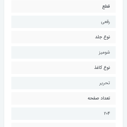
قطع
رقعی
نوع جلد
شومیز
نوع کاغذ
تحریر
تعداد صفحه
204