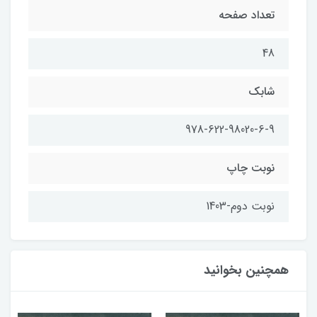
تعداد صفحه
48
شابک
978-622-98020-6-9
نوبت چاپ
نوبت دوم-1403
همچنین بخوانید