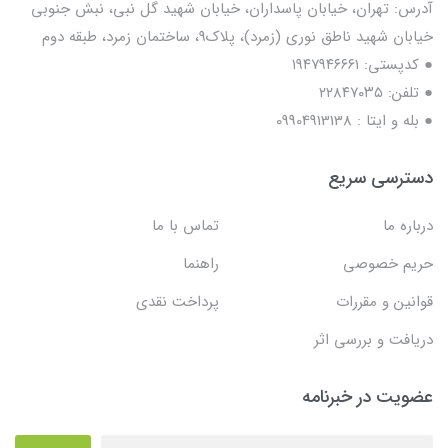
آدرس: تهران، خیابان پاسداران، خیابان شهید گل نبی، نبش جنوبی
خیابان شهید ناطق نوری (زمرد)، پلاک9، ساختمان زمرد، طبقه دوم
● کدپستی: ۱۹۴۷۹۴۶۶۶۱
● تلفن: ٢٢٨۴٧۰۳۵
● بله و ایتا : 09904913138
دسترسی سریع
درباره ما
تماس با ما
حریم خصوصی
راهنما
قوانین و مقررات
پرداخت نقدی
دریافت و بررسی اثر
عضویت در خبرنامه