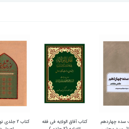
الولایه فی فقه
کتاب 2 جلدی نور هدایت در
کتاب پویش حق
دی)
اصول دین
علیرضا معتم