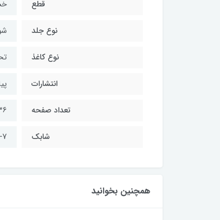
قطع
خش
نوع جلد
شو
نوع کاغذ
تح
انتشارات
پیا
تعداد صفحه
36صفحه / رنگ 
شابک
-7
همچنین بخوانید