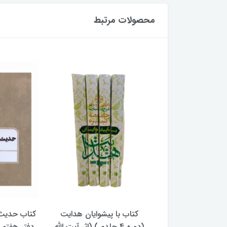
محصولات مرتبط
با پیشوایان هدایت
کتاب حدیث سده چهاردهم
کتاب آفاق 
(دوره 4 جلدی) (اثر آیت الله
دفتر هفتم اثر سید مجتبی
الامامه (2 جل