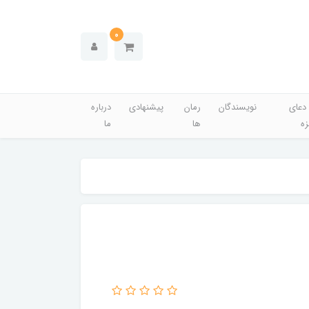
0
دعای
نویسندگان
رمان
پیشنهادی
درباره
زه
ها
ما