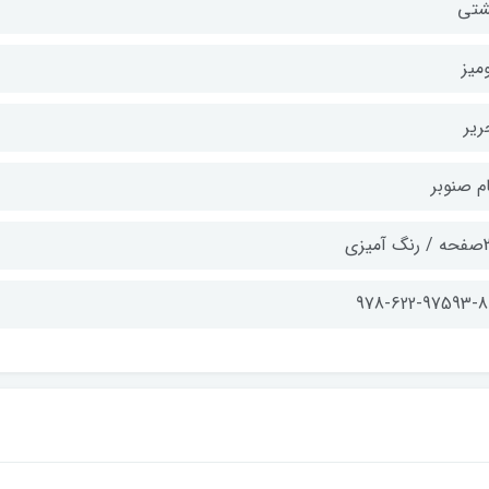
تی
میز
ریر
م صنوبر
آمیزی
978-622-97593-8