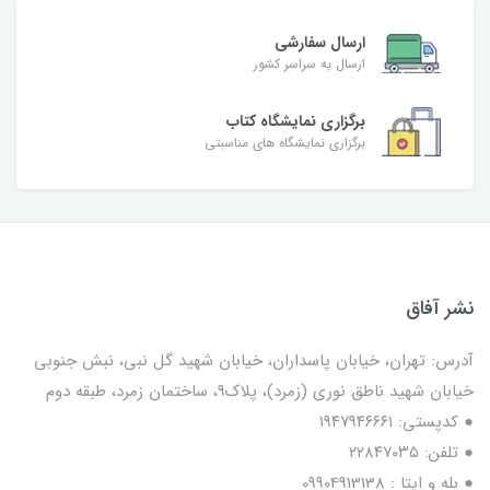
ارسال سفارشی
ارسال به سراسر کشور
برگزاری نمایشگاه کتاب
برگزاری نمایشگاه های مناسبتی
نشر آفاق
آدرس: تهران، خیابان پاسداران، خیابان شهید گل نبی، نبش جنوبی
خیابان شهید ناطق نوری (زمرد)، پلاک9، ساختمان زمرد، طبقه دوم
● کدپستی: ۱۹۴۷۹۴۶۶۶۱
● تلفن: ٢٢٨۴٧۰۳۵
● بله و ایتا : 09904913138