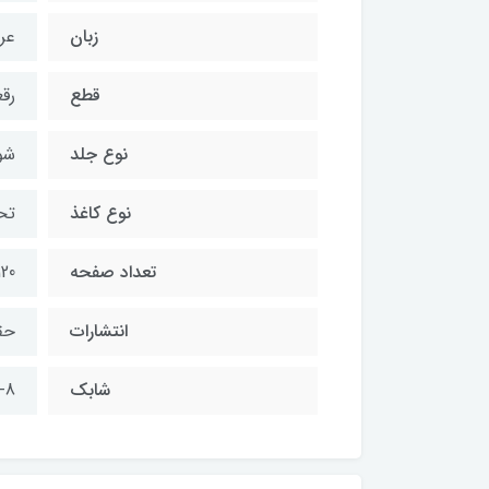
زبان
عر
قطع
رق
نوع جلد
شو
نوع کاغذ
تح
تعداد صفحه
120
انتشارات
حق
شابك
-8