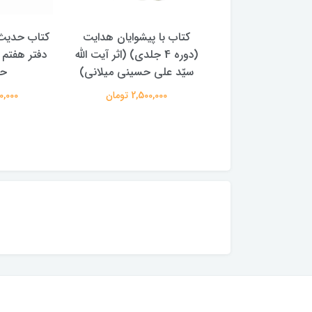
با پیشوایان هدایت
کتاب حدیث سده چهاردهم
کتاب آفاق 
(دوره 4 جلدی) (اثر آیت الله
دفتر هفتم اثر سید مجتبی
الامامه (2 جل
لی حسینی میلانی)
حسینی
950,000 
2,500,00 تومان
250,000 تومان