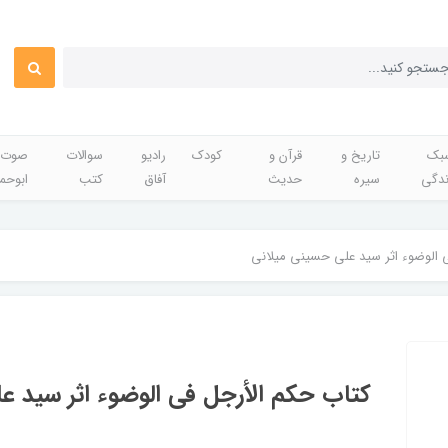
بک
تاریخ و
قرآن و
کودک
رادیو
سوالات
صوت 
ندگی
سیره
حدیث
آفاق
کتب
ابوحم
 الوضوء اثر سید علی حسینی میلانی
کتاب حکم الأرجل فی الوضوء اثر سید ع