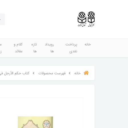
خانه
پرداخت
رویداد
تازه
کلام و
س
نقدی
ها
ها
عقائد
ز
خانه
فهرست محصولات
کتاب حکم الأرجل فی