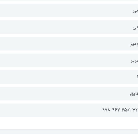
بی
عی
میز
ریر
ایق
978-967-2501-32