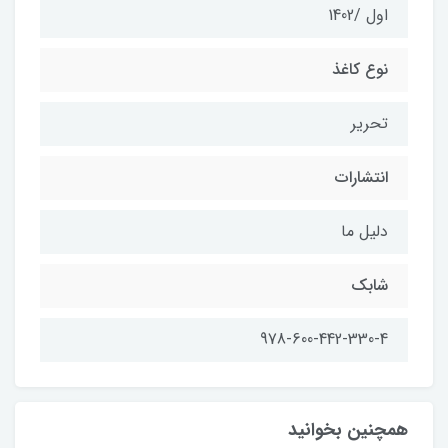
اول /1402
نوع کاغذ
تحریر
انتشارات
دلیل ما
شابك
978-600-442-330-4
همچنین بخوانید