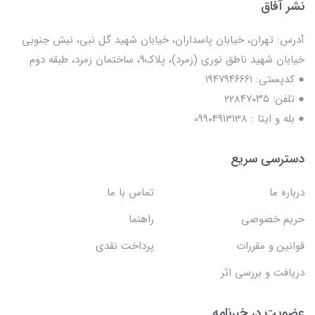
نشر آفاق
آدرس: تهران، خیابان پاسداران، خیابان شهید گل نبی، نبش جنوبی
خیابان شهید ناطق نوری (زمرد)، پلاک9، ساختمان زمرد، طبقه دوم
● کدپستی: ۱۹۴۷۹۴۶۶۶۱
● تلفن: ٢٢٨۴٧۰۳۵
● بله و ایتا : 09904913138
دسترسی سریع
درباره ما
تماس با ما
حریم خصوصی
راهنما
قوانین و مقررات
پرداخت نقدی
دریافت و بررسی اثر
عضویت در خبرنامه