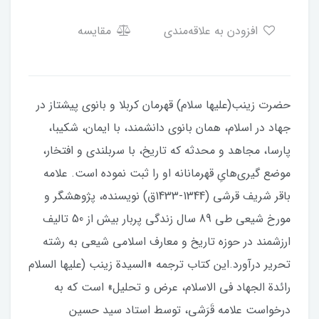
افزودن به علاقه‌مندی
مقایسه
حضرت زینب(علیها سلام) قهرمان کربلا و بانوی پیشتاز در
جهاد در اسلام، همان بانوی دانشمند، با ایمان، شکیبا،
پارسا، مجاهد و محدثه که تاریخ، با سربلندی و افتخار،
موضع گیری‌هایِ قهرمانانه او را ثبت نموده است. علامه
باقر شریف قرشی (1344-1433ق) نویسنده، پژوهشگر و
مورخ شیعی طی 89 سال زندگی پربار بیش از 50 تالیف
ارزشمند در حوزه تاریخ و معارف اسلامی شیعی به رشته
تحریر درآورد.این کتاب ترجمه «السیدة زینب (علیها السلام
رائدة الجهاد فی الاسلام، عرض و تحلیل» است که به
درخواست علامه قَرَشی، توسط استاد سید حسین