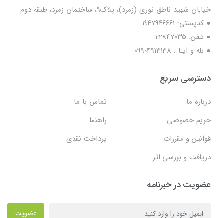
خیابان شهید ناطق نوری (زمرد)، پلاک9، ساختمان زمرد، طبقه دوم
● کدپستی: ۱۹۴۷۹۴۶۶۶۱
● تلفن: ٢٢٨۴٧۰۳۵
● بله و ایتا : 09904913138
دسترسی سریع
درباره ما
تماس با ما
حریم خصوصی
راهنما
قوانین و مقررات
پرداخت نقدی
دریافت و بررسی اثر
عضویت در خبرنامه
عضویت