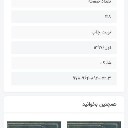
تعداد صفحه
128
نوبت چاپ
اول/1397
شابک
978-964-8960-72-3
همچنین بخوانید