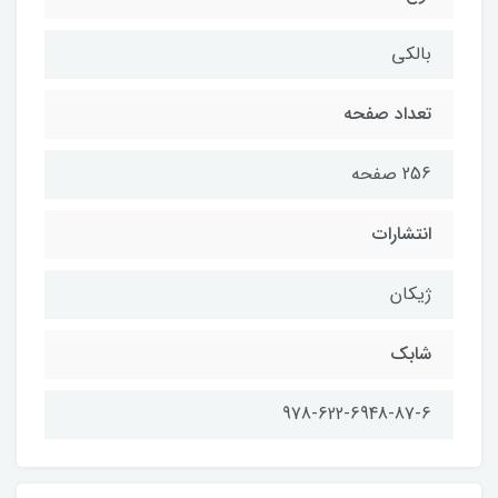
بالکی
تعداد صفحه
256 صفحه
انتشارات
ژیکان
شابك
978-622-6948-87-6