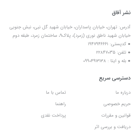
نشر آفاق
آدرس: تهران، خیابان پاسداران، خیابان شهید گل نبی، نبش جنوبی
خیابان شهید ناطق نوری (زمرد)، پلاک9، ساختمان زمرد، طبقه دوم
● کدپستی: ۱۹۴۷۹۴۶۶۶۱
● تلفن: ٢٢٨۴٧۰۳۵
● بله و ایتا : 09904913138
دسترسی سریع
درباره ما
تماس با ما
حریم خصوصی
راهنما
قوانین و مقررات
پرداخت نقدی
دریافت و بررسی اثر