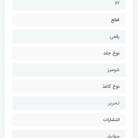
72
قطع
رقعی
نوع جلد
شومیز
نوع کاغذ
تحریر
انتشارات
حقایق