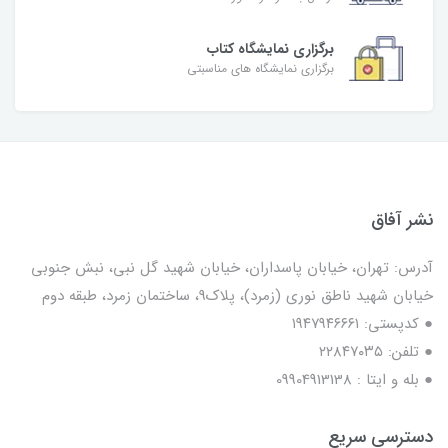
برگزاری نمایشگاه کتاب
برگزاری نمایشگاه های مناسبتی
نشر آفاق
آدرس: تهران، خیابان پاسداران، خیابان شهید گل نبی، نبش جنوبی
خیابان شهید ناطق نوری (زمرد)، پلاک9، ساختمان زمرد، طبقه دوم
● کدپستی: ۱۹۴۷۹۴۶۶۶۱
● تلفن: ٢٢٨۴٧۰۳۵
● بله و ایتا : 09904913138
دسترسی سریع