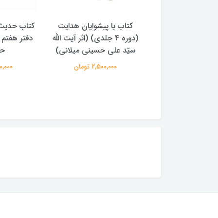
با پیشوایان هدایت
کتاب حدیث سده چهاردهم
کتاب آفاق 
(دوره 4 جلدی) (اثر آیت الله
دفتر هفتم اثر سید مجتبی
الامامه (2 جل
لی حسینی میلانی)
حسینی
950,000 
2,500,00 تومان
250,000 تومان