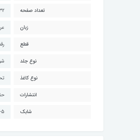
تعداد صفحه
32
زبان
عر
قطع
رق
نوع جلد
شو
نوع کاغذ
تح
انتشارات
حق
شابك
-5