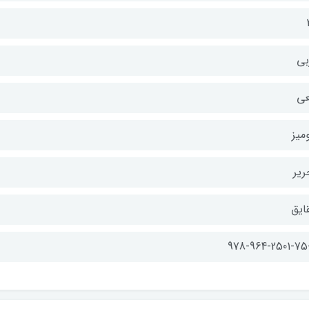
بی
عی
میز
ریر
ایق
978-964-2501-75