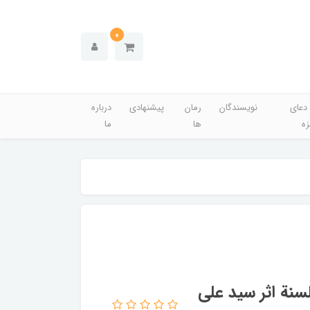
0
دعای
نویسندگان
رمان
پیشنهادی
درباره
زه
ها
ما
لسنة اثر سید علی