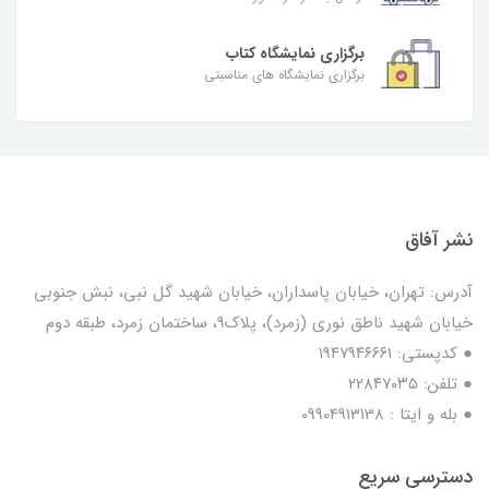
برگزاری نمایشگاه کتاب
برگزاری نمایشگاه های مناسبتی
نشر آفاق
آدرس: تهران، خیابان پاسداران، خیابان شهید گل نبی، نبش جنوبی
خیابان شهید ناطق نوری (زمرد)، پلاک9، ساختمان زمرد، طبقه دوم
● کدپستی: ۱۹۴۷۹۴۶۶۶۱
● تلفن: ٢٢٨۴٧۰۳۵
● بله و ایتا : 09904913138
دسترسی سریع