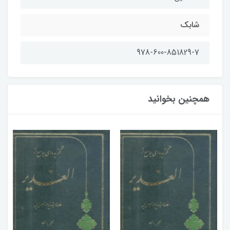
شابك
978-600-851829-7
همچنین بخوانید