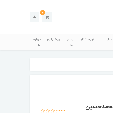
0
دعای
نویسندگان
رمان
پیشنهادی
درباره
زه
ها
ما
 محمدحسین