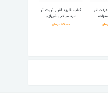
یقت اثر
کتاب نظریه فقر و ثروت اثر
کتاب شناخت یهودیت
دزاده
سید مرتضی شیرازی
محمدحسین طاه
55,000 تومان
150,000 تومان