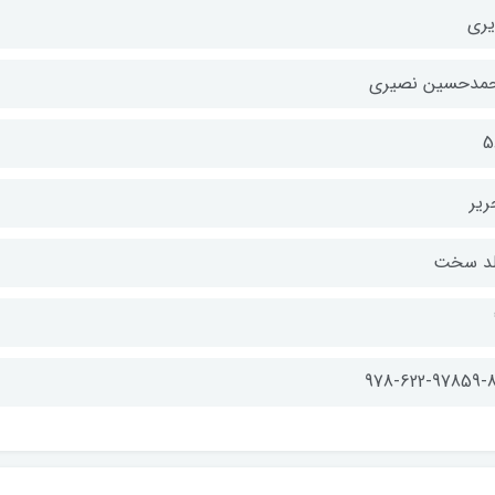
یری
مدحسین نصیری
5
ریر
د سخت
978-622-97859-8