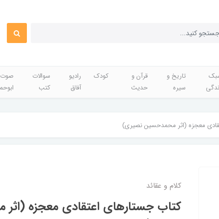
بک
تاریخ و
قرآن و
کودک
رادیو
سوالات
صوت 
ندگی
سیره
حدیث
آفاق
کتب
ابوحم
قادی معجزه (اثر محمدحسین نصیری)
کلام و عقائد
کتاب جستارهای اعتقادی معجزه (اثر