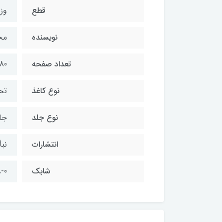
قطع
وز
نویسنده
مح
تعداد صفحه
80
نوع کاغذ
تح
نوع جلد
جل
انتشارات
نبأ
شابک
-0